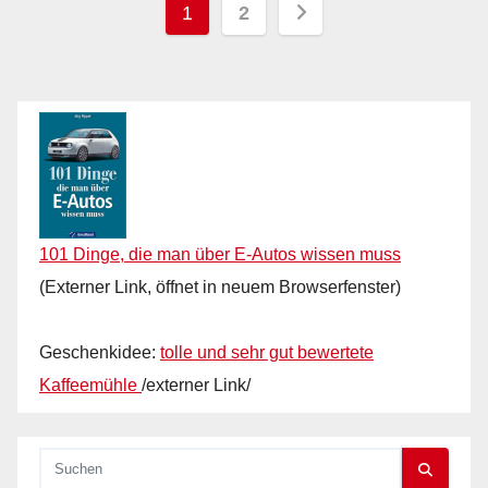
Seitennummerieru
1
2
der
Beiträge
101 Dinge, die man über E-Autos wissen muss
(Externer Link, öffnet in neuem Browserfenster)
Geschenkidee:
tolle und sehr gut bewertete
Kaffeemühle
/externer Link/