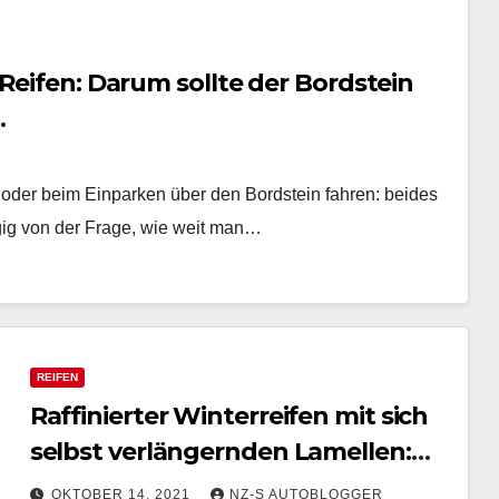
 Reifen: Darum sollte der Bordstein
.
oder beim Einparken über den Bordstein fahren: beides
gig von der Frage, wie weit man…
REIFEN
Raffinierter Winterreifen mit sich
selbst verlängernden Lamellen:
Pirelli Cinturato Winter 2
OKTOBER 14, 2021
NZ-S AUTOBLOGGER