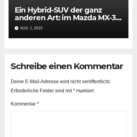
Ein Hybrid-SUV der ganz
anderen Art: im Mazda MX-30
R-EV lädt ein
AUG. 1, 2025
Kreiskolbenmotor den Akku
vom E-Antrieb
Schreibe einen Kommentar
Deine E-Mail-Adresse wird nicht veröffentlicht.
Erforderliche Felder sind mit
*
markiert
Kommentar
*