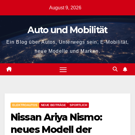
Zum
August 9, 2026
Inhalt
springen
Auto und Mobilität
Ein Blog über Autos, Unterwegs sein, E-Mobilität,
neue Modelle und Marken.
ELEKTROAUTOS
NEUE BEITRÄGE
SPORTLICH
Nissan Ariya Nismo:
neues Modell der