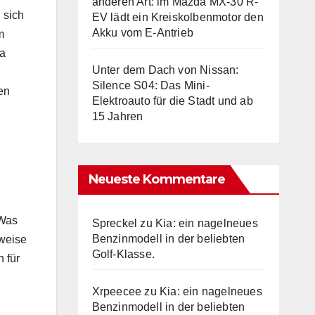
anderen Art: im Mazda MX-30 R-
 sich
EV lädt ein Kreiskolbenmotor den
Akku vom E-Antrieb
m
ia
Unter dem Dach von Nissan:
Silence S04: Das Mini-
en
Elektroauto für die Stadt und ab
15 Jahren
Neueste Kommentare
 Was
Spreckel
zu
Kia: ein nagelneues
Benzinmodell in der beliebten
sweise
Golf-Klasse.
 für
Xrpeecee
zu
Kia: ein nagelneues
Benzinmodell in der beliebten