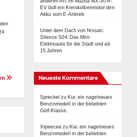
anderen Art: im Mazda MX-30 R-
EV lädt ein Kreiskolbenmotor den
Akku vom E-Antrieb
 den
Unter dem Dach von Nissan:
24
Silence S04: Das Mini-
Elektroauto für die Stadt und ab
15 Jahren
Neueste Kommentare
gen
Spreckel
zu
Kia: ein nagelneues
Benzinmodell in der beliebten
Golf-Klasse.
Xrpeecee
zu
Kia: ein nagelneues
Benzinmodell in der beliebten