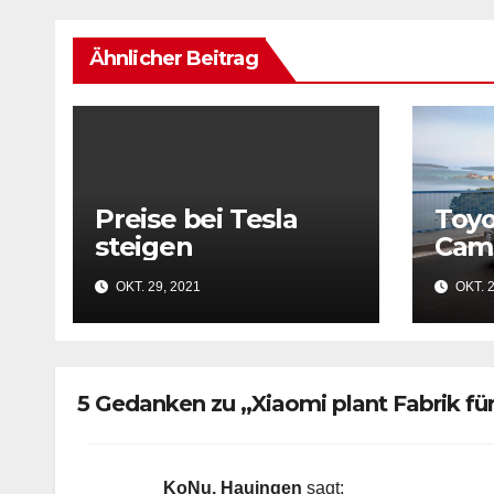
Ähnlicher Beitrag
Preise bei Tesla
Toyo
steigen
Camr
deu
OKT. 29, 2021
OKT. 2
Prei
5 Gedanken zu „Xiaomi plant Fabrik fü
KoNu, Hauingen
sagt: