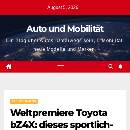
Zum
August 5, 2026
Inhalt
springen
Auto und Mobilität
Ein Blog über Autos, Unterwegs sein, E-Mobilität,
neue Modelle und Marken.
ELEKTROAUTOS
Weltpremiere Toyota
bZ4X: dieses sportlich-