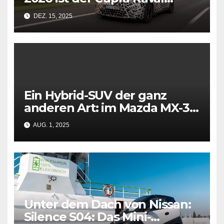
verfügbar
DEZ. 15, 2025
Ein Hybrid-SUV der ganz
anderen Art: im Mazda MX-30
R-EV lädt ein
AUG. 1, 2025
Kreiskolbenmotor den Akku
vom E-Antrieb
Unter dem Dach von Nissan:
Silence S04: Das Mini-