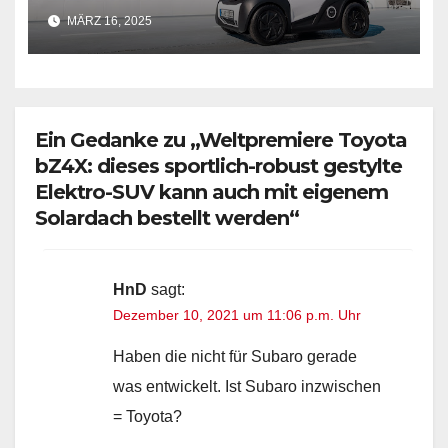
Elektroauto für die Stadt und
MÄRZ 16, 2025
ab 15 Jahren
Ein Gedanke zu „Weltpremiere Toyota
bZ4X: dieses sportlich-robust gestylte
Elektro-SUV kann auch mit eigenem
Solardach bestellt werden“
HnD
sagt:
Dezember 10, 2021 um 11:06 p.m. Uhr
Haben die nicht für Subaro gerade
was entwickelt. Ist Subaro inzwischen
= Toyota?