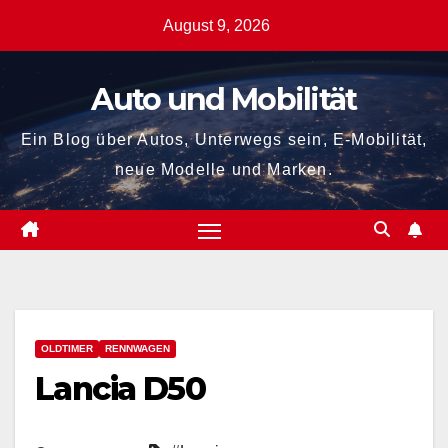
Zum
August 9, 2026
Inhalt
springen
Auto und Mobilität
Ein Blog über Autos, Unterwegs sein, E-Mobilität,
neue Modelle und Marken.
OLDTIMER
RENNWAGEN
Lancia D50