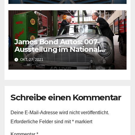
James Bond Autos: 007-
Ausstellung im National
Motor Museum in Beaulieu
OKT. 27, 2021
Schreibe einen Kommentar
Deine E-Mail-Adresse wird nicht veröffentlicht.
Erforderliche Felder sind mit
*
markiert
Kommentar
*