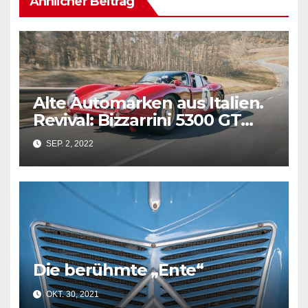
Ähnlicher Beitrag
Alte Automarken aus Italien.
Revival: Bizzarrini 5300 GT
Corsa. 60er Autodesign 2022
SEP. 2, 2022
nachgebaut.
Die berühmte „Ente“
OKT. 30, 2021