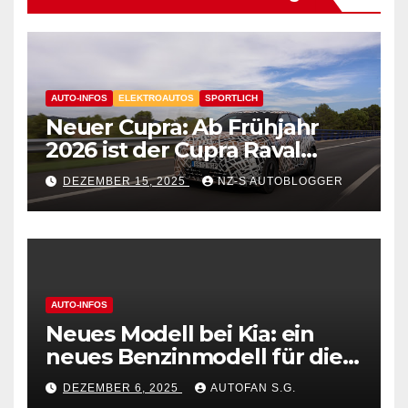
AUTO-INFOS
ELEKTROAUTOS
SPORTLICH
Neuer Cupra: Ab Frühjahr
2026 ist der Cupra Raval
verfügbar
DEZEMBER 15, 2025
NZ-S AUTOBLOGGER
AUTO-INFOS
Neues Modell bei Kia: ein
neues Benzinmodell für die
beliebte Golf-Klasse
DEZEMBER 6, 2025
AUTOFAN S.G.