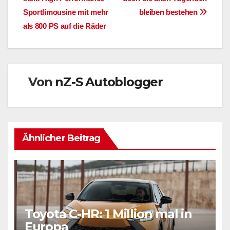
Sportlimousine mit mehr
bleiben bestehen
als 800 PS auf die Räder
Von
nZ-S Autoblogger
Ähnlicher Beitrag
Toyota C-HR: 1 Million mal in
Europa