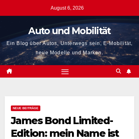
Zum
August 6, 2026
Inhalt
springen
Auto und Mobilität
Ein Blog über Autos, Unterwegs sein, E-Mobilität,
neue Modelle und Marken.
NEUE BEITRÄGE
James Bond Limited-
Edition: mein Name ist