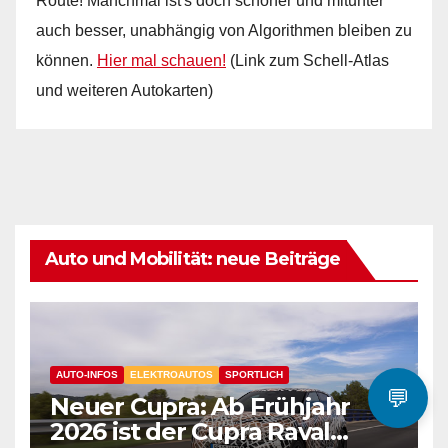
Route! Manchmal ist's doch schöner und mitunter
auch besser, unabhängig von Algorithmen bleiben zu
können.
Hier mal schauen!
(Link zum Schell-Atlas
und weiteren Autokarten)
Auto und Mobilität: neue Beiträge
AUTO-INFOS
ELEKTROAUTOS
SPORTLICH
💬
Neuer Cupra: Ab Frühjahr
2026 ist der Cupra Raval