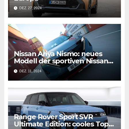
DEZ. 27, 2024
Nissan Ariya Nismo: neues
Modell der sportiven Nissan
Nismo als Elektroauto
DEZ. 11, 2024
Range Rover Sport SVR
Ultimate Edition: cooles Top-