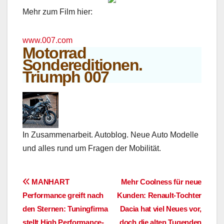
Mehr zum Film hier:
www.007.com
Motorrad
Sondereditionen.
Triumph 007
In Zusammenarbeit. Autoblog. Neue Auto Modelle
und alles rund um Fragen der Mobilität.
Beitragsnavigation
MANHART
Mehr Coolness für neue
Performance greift nach
Kunden: Renault-Tochter
den Sternen: Tuningfirma
Dacia hat viel Neues vor,
stellt High Performance-
doch die alten Tugenden