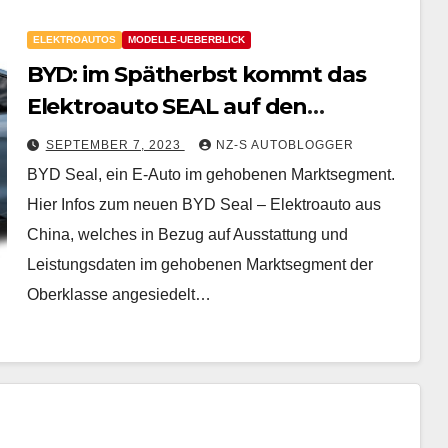
ELEKTROAUTOS
MODELLE-UEBERBLICK
BYD: im Spätherbst kommt das
Elektroauto SEAL auf den
europäischen Markt. Eine
SEPTEMBER 7, 2023
NZ-S AUTOBLOGGER
Sportlimousine für das gehobene
BYD Seal, ein E-Auto im gehobenen Marktsegment.
Marktsegment der automobilen
Hier Infos zum neuen BYD Seal – Elektroauto aus
Oberklasse
China, welches in Bezug auf Ausstattung und
Leistungsdaten im gehobenen Marktsegment der
Oberklasse angesiedelt…