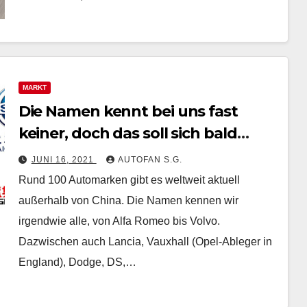
MARKT
Die Namen kennt bei uns fast
keiner, doch das soll sich bald
ändern: Chinas Automarken sind
JUNI 16, 2021
AUTOFAN S.G.
auf dem Sprung zu uns
Rund 100 Automarken gibt es weltweit aktuell
außerhalb von China. Die Namen kennen wir
irgendwie alle, von Alfa Romeo bis Volvo.
Dazwischen auch Lancia, Vauxhall (Opel-Ableger in
England), Dodge, DS,…