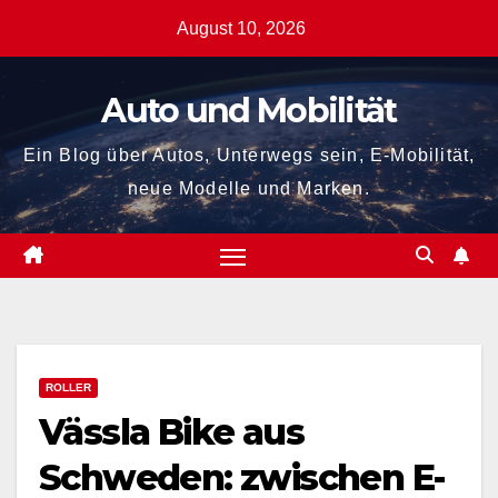
Zum
August 10, 2026
Inhalt
springen
Auto und Mobilität
Ein Blog über Autos, Unterwegs sein, E-Mobilität,
neue Modelle und Marken.
ROLLER
Vässla Bike aus
Schweden: zwischen E-