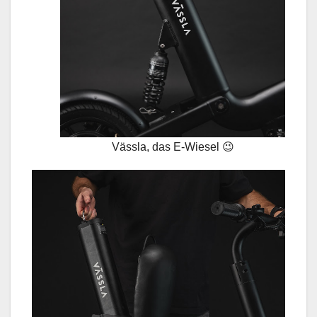
Vässla, das E-Wiesel 😉